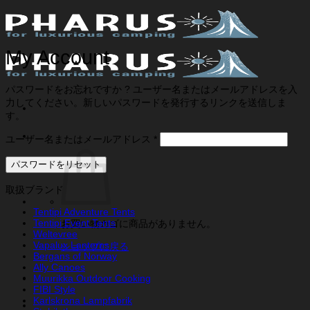
Skip
to
content
My Account
パスワードをお忘れですか ? ユーザー名またはメールアドレスを入
力してください。新しいパスワードを発行するリンクを送信しま
す。
必
ユーザー名またはメールアドレス
*
須
パスワードをリセット
取扱ブランド
Tentipi Adventure Tents
Tentipi Event Tents
お買い物カゴに商品がありません。
Weltevree
Vapalux Lanterns
ショップに戻る
Bergans of Norway
Ally Canoes
Muurikka Outdoor Cooking
FIBI Style
Karlskrona Lampfabrik