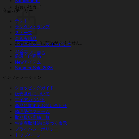
Stabilotherm
お買い物カゴ
商品カテゴリー
テント
ランタン・ランプ
ストーブ
焚き火用品
お買い物カゴに商品がありません。
ファニチャー・スリーピング
カヌー
ショップに戻る
施設向け商品
Newアイテム
Summer Sale 2026
インフォメーション
ショッピングガイド
販売条件について
マイアカウント
商品に関するお問い合わせ
修理受付フォーム
取り扱い店舗一覧
特定商取引法に基づく表示
プライバシーポリシー
トップページ