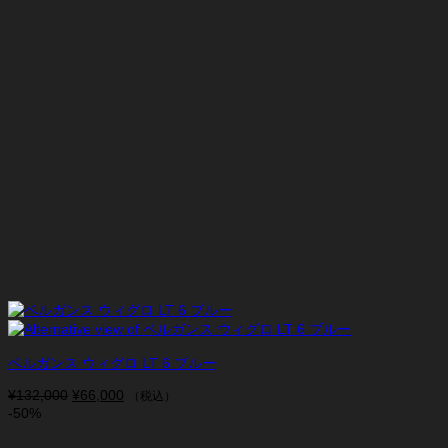
ベルガンス ウィグロ LT 6 ブルー
¥
132,000
元
¥
66,000
現
（税込）
-50%
の
在
価
の