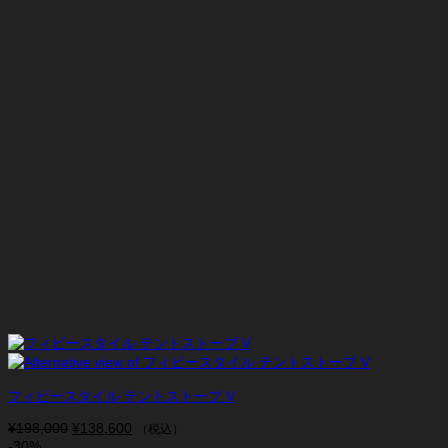
し
で
た。
す。
フィビースタイル テントストーブ V
¥
198,000
元
¥
138,600
現
（税込）
-30%
の
在