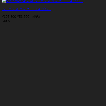
ベルガンス ウィグロ LT 4 ブルー
¥
107,800
元
¥
53,900
現
（税込）
-30%
の
在
価
の
格
価
は
格
¥107,800
は
で
¥53,900
し
で
た。
す。