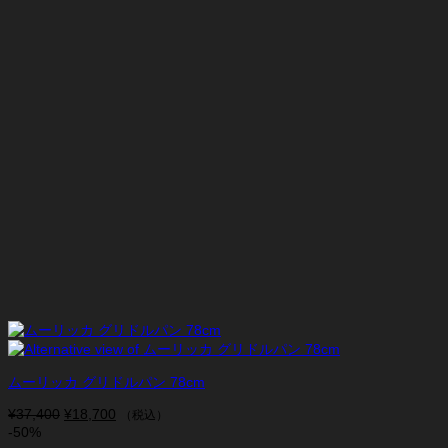
た。
す。
ムーリッカ グリドルパン 78cm
¥
37,400
元
¥
18,700
現
（税込）
-50%
の
在