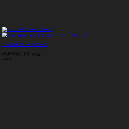
ウェルテフレー グローブ
¥
8,800
元
¥
6,160
現
（税込）
-50%
の
在
価
の
格
価
は
格
¥8,800
は
で
¥6,160
し
で
た。
す。