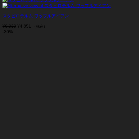
スタビロテルム ワッフルアイアン
¥
6,930
元
¥
4,851
現
（税込）
-30%
の
在
価
の
格
価
は
格
¥6,930
は
で
¥4,851
し
で
た。
す。