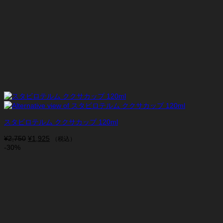
スタビロテルム ククサカップ 120ml
¥
2,750
元
¥
1,925
現
（税込）
-30%
の
在
価
の
格
価
は
格
¥2,750
は
で
¥1,925
し
で
た。
す。