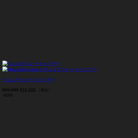
ウェルテフレー キャリアー
¥
33,000
元
¥
16,500
現
（税込）
-50%
の
在
価
の
格
価
は
格
¥33,000
は
で
¥16,500
し
で
た。
す。