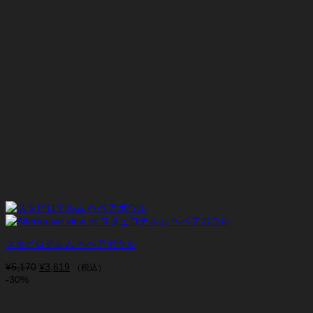
スタビロテルム ヘベアボウル
¥
5,170
元
¥
3,619
現
（税込）
-30%
の
在
価
の
格
価