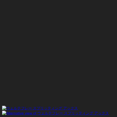
格
価
は
格
¥132,000
は
で
¥66,000
し
で
た。
す。