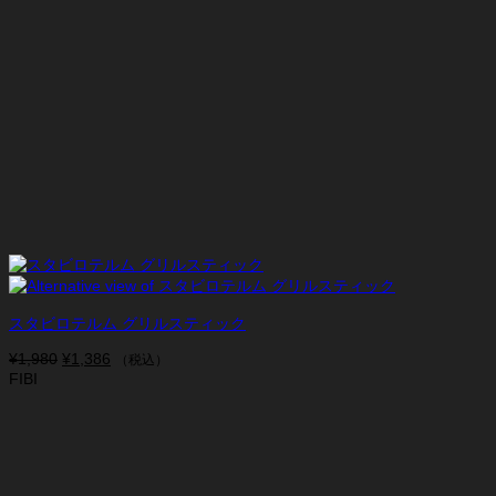
スタビロテルム グリルスティック
¥
1,980
元
¥
1,386
現
（税込）
FIBI
の
在
価
の
格
価
は
格
¥1,980
は
で
¥1,386