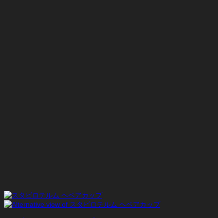
は
格
¥5,170
は
で
¥3,619
し
で
た。
す。