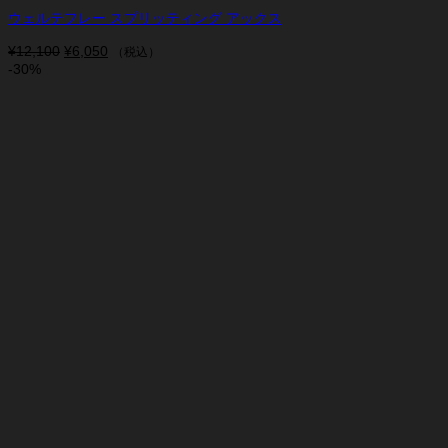
ウェルテフレー スプリッティング アックス
¥
12,100
元
¥
6,050
現
（税込）
-30%
の
在
価
の
格
価
は
格
¥12,100
は
で
¥6,050
し
で
た。
す。