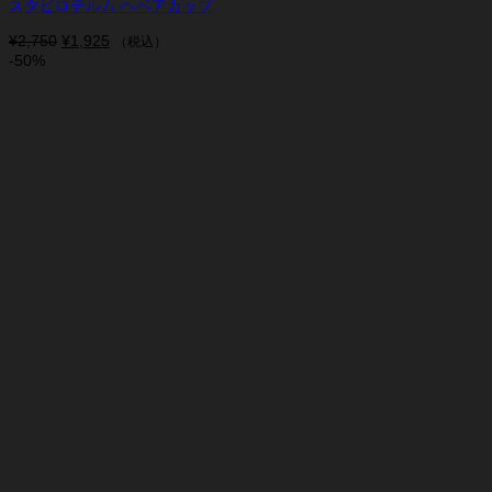
スタビロテルム ヘベアカップ
¥
2,750
元
¥
1,925
現
（税込）
-50%
の
在
価
の
格
価
は
格
¥2,750
は
で
¥1,925
し
で
た。
す。