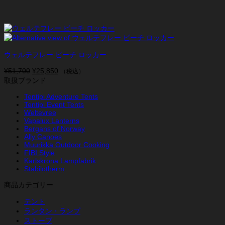
ウェルテフレー ビーチ ロッカー
¥
51,700
元
¥
25,850
現
（税込）
取扱ブランド
の
在
価
の
Tentipi Adventure Tents
格
価
Tentipi Event Tents
は
格
Weltevree
¥51,700
は
Vapalux Lanterns
で
¥25,850
Bergans of Norway
し
で
Ally Canoes
Muurikka Outdoor Cooking
た。
す。
FIBI Style
Karlskrona Lampfabrik
Stabilotherm
商品カテゴリー
テント
ランタン・ランプ
ストーブ