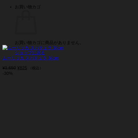
お買い物カゴ
お買い物カゴに商品がありません。
ショップに戻る
ムーリッカ スパチュラ 34cm
¥
1,650
元
¥
825
現
（税込）
-30%
の
在
価
の
格
価
は
格
¥1,650
は
で
¥825
し
で
た。
す。