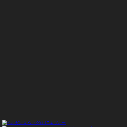
価
の
格
価
は
格
¥37,400
は
で
¥18,700
し
で
た。
す。