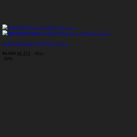
スタビロテルム ククサカップ ミニ
¥
1,650
元
¥
1,271
現
（税込）
-30%
の
在
価
の
格
価
は
格
¥1,650
は
で
¥1,271
し
で
た。
す。