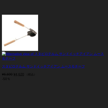
スタビロテルム サンドイッチアイアン ムースモチーフ
¥
6,600
元
¥
4,620
現
（税込）
-50％
の
在
価
の
格
価
は
格
¥6,600
は
で
¥4,620
し
で