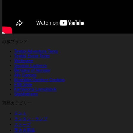
取扱ブランド
Tentipi Adventure Tents
Tentipi Event Tents
Weltevree
Vapalux Lanterns
Bergans of Norway
Ally Canoes
Muurikka Outdoor Cooking
FIBI Style
Karlskrona Lampfabrik
Stabilotherm
商品カテゴリー
テント
ランタン・ランプ
ストーブ
焚き火用品