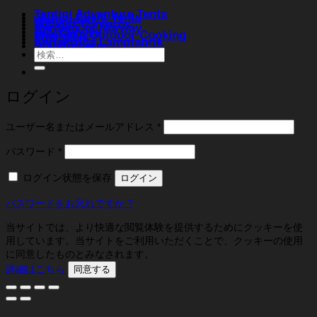
Tentipi Adventure Tents
Tentipi Event Tents
Weltevree
Vapalux Lanterns
Bergans of Norway
Ally Canoes
Muurikka Outdoor Cooking
FIBI Style
Karlskrona Lampfabrik
Stabilotherm
検
索
対
象:
ログイン
必
ユーザー名またはメールアドレス
*
須
必
パスワード
*
須
ログイン状態を保存
ログイン
パスワードをお忘れですか ?
当サイトでは、より快適な閲覧体験を提供するためにクッキーを使
用しています。当サイトをご利用いただくことで、クッキーの使用
に同意したものとみなされます。
詳細はこちら
同意する