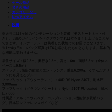
セール商品
焚き火用品
カテゴリーなし
Newアイテム
説明
※天井には3ヶ所のベンチレーションを装備（モスキートネット付
き）。3辺のガイラインをペグダウンすれば壁をまくし上げることが
できます。インナーテントは装着した状態でのお届けとなります。
※1〜4枚目の白バック写真はLT6を縮小したものとなります。基本的
な機能は変わりません。
居住サイズ：幅2.3m、奥行き2.3m、高さ1.6m、面積5.3㎡（全体ス
ペースは9.5㎡）
スペック：3箇所の前室とエントランス、重量6,200g、くすんだグリ
ーンにも見えるブルー
ファブリック（アウターテント）：40D RS Nylon 240T、耐水圧
3,000mm
ファブリック（グラウンドシート）：Nylon 210T PU coated、耐水
圧7,000mm
付属品：アルミニウムペグ、コンプレッション機能付き収納バッ
グ、日本語レファレンスガイドなど