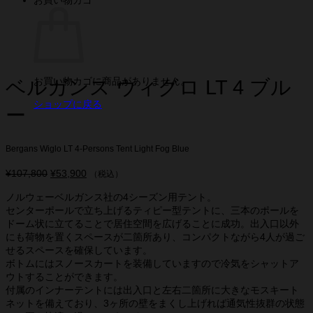
お買い物カゴに商品がありません。
ベルガンス ウィグロ LT 4 ブル
ショップに戻る
ー
Bergans Wiglo LT 4-Persons Tent Light Fog Blue
¥
107,800
元
¥
53,900
現
（税込）
の
在
ノルウェーベルガンス社の4シーズン用テント。
価
の
センターポールで立ち上げるティピー型テントに、三本のポールを
格
価
ドーム状に立てることで居住空間を広げることに成功。出入口以外
は
格
にも荷物を置くスペースが二箇所あり、コンパクトながら4人が過ご
¥107,800
は
せるスペースを確保しています。
で
¥53,900
ボトムにはスノースカートを装備していますので冷気をシャットア
し
で
ウトすることができます。
た。
す。
付属のインナーテントには出入口と左右二箇所に大きなモスキート
ネットを備えており、3ヶ所の壁をまくし上げれば通気性抜群の状態