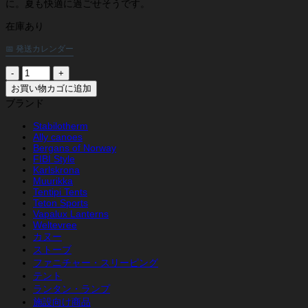
に。夏も快適に過ごせそうです。
在庫あり
📅 発送カレンダー
ベ
ル
お買い物カゴに追加
ガ
ブランド
ン
ス
Stabilotherm
Ally canoes
ウ
Bergans of Norway
ィ
FIBI Style
グ
Karlskrona
ロ
Muurikka
LT
Tentipi Tents
4
Teton Sports
ブ
Vapalux Lanterns
ル
Weltevree
カヌー
ー
ストーブ
個
ファニチャー・スリーピング
テント
ランタン・ランプ
施設向け商品