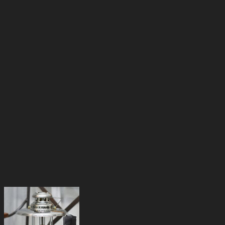
¥80,520
は
で
¥52,800
し
で
た。
す。