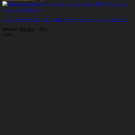
ヴェイパラックスランタン 300 アーミーグリーン バンドルセット
¥
76,340
元
¥
52,800
現
（税込）
-32%
の
在
価
の
格
価
は
格
¥76,340
は
で
¥52,800
し
で
た。
す。