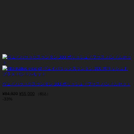
ヴェイパラックスランタン 300 ポリッシュドブラス バンドルセット
¥
84,920
元
¥
55,000
現
（税込）
-33%
の
在
価
の
格
価
は
格
¥84,920
は
で
¥55,000
し
で