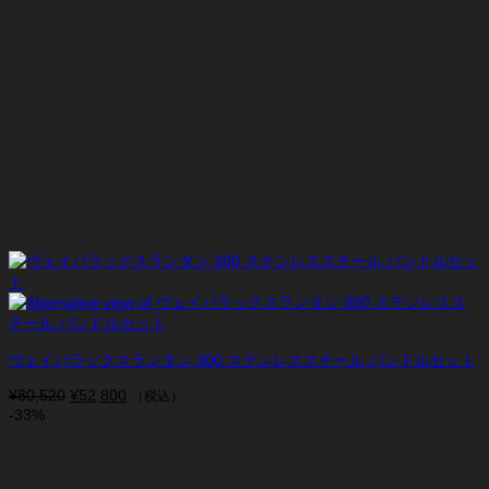
ヴェイパラックスランタン 300 ステンレススチール バンドルセット
¥
80,520
元
¥
52,800
現
（税込）
-33%
の
在
価
の
格
価
は
格