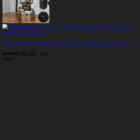
ヴェイパラックスランタン E41 ステンレススチール バンドルセット
¥
84,920
元
¥
57,200
現
（税込）
-35%
の
在
価
の
格
価
は
格
¥84,920
は
で
¥57,200
し
で
た。
す。