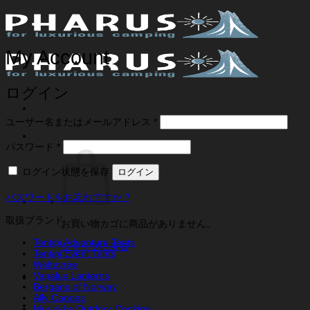
Skip
to
content
My Account
ログイン
必
ユーザー名またはメールアドレス
*
須
必
パスワード
*
須
ログイン状態を保存
ログイン
パスワードをお忘れですか ?
取扱ブランド
お買い物カゴに商品がありません。
Tentipi Adventure Tents
ショップに戻る
Tentipi Event Tents
Weltevree
Vapalux Lanterns
Bergans of Norway
Ally Canoes
Muurikka Outdoor Cooking