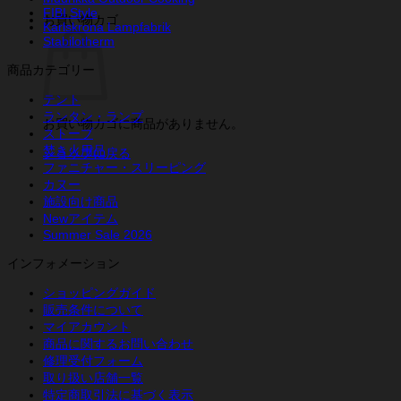
FIBI Style
お買い物カゴ
Karlskrona Lampfabrik
Stabilotherm
商品カテゴリー
テント
ランタン・ランプ
お買い物カゴに商品がありません。
ストーブ
焚き火用品
ショップに戻る
ファニチャー・スリーピング
カヌー
施設向け商品
Newアイテム
Summer Sale 2026
インフォメーション
ショッピングガイド
販売条件について
マイアカウント
商品に関するお問い合わせ
修理受付フォーム
取り扱い店舗一覧
特定商取引法に基づく表示