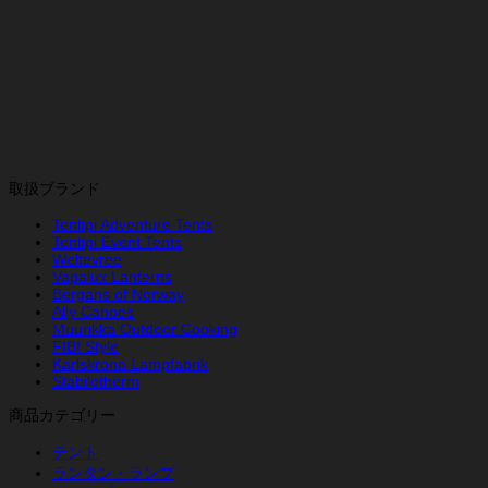
取扱ブランド
Tentipi Adventure Tents
Tentipi Event Tents
Weltevree
Vapalux Lanterns
Bergans of Norway
Ally Canoes
Muurikka Outdoor Cooking
FIBI Style
Karlskrona Lampfabrik
Stabilotherm
商品カテゴリー
テント
ランタン・ランプ