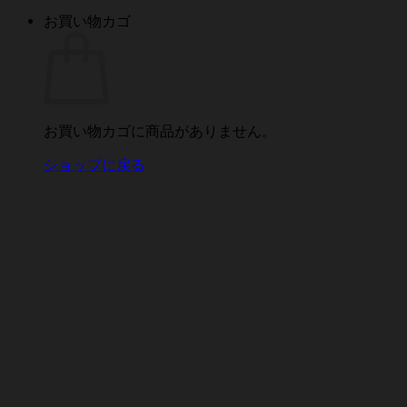
お買い物カゴ
お買い物カゴに商品がありません。
ショップに戻る