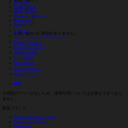
Muurikka
Tentipi Tents
Teton Sports
Vapalux Lanterns
Weltevree
カヌー
ストーブ
お買い物カゴに商品がありません。
ファニチャー・スリーピング
テント
ショップに戻る
ランタン・ランプ
施設向け商品
セール商品
焚き火用品
カテゴリーなし
Newアイテム
説明
※旧型のアリーがないため、使用可否についてはお答えできており
ません。
取扱ブランド
Tentipi Adventure Tents
Tentipi Event Tents
Weltevree