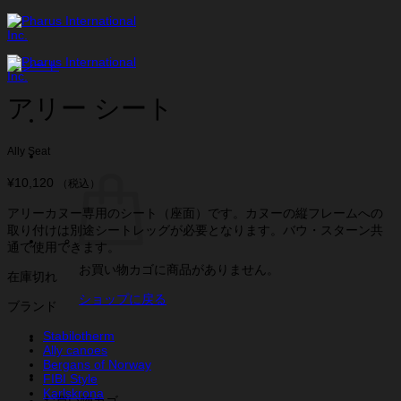
Skip
to
content
アリー シート
Ally Seat
¥
10,120
（税込）
アリーカヌー専用のシート（座面）です。カヌーの縦フレームへの
取り付けは別途シートレッグが必要となります。バウ・スターン共
通で使用できます。
お買い物カゴに商品がありません。
在庫切れ
ショップに戻る
ブランド
Stabilotherm
Ally canoes
Bergans of Norway
FIBI Style
Karlskrona
お買い物カゴ