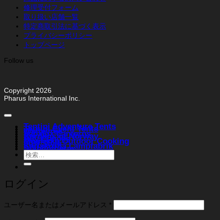
修理受付フォーム
取り扱い店舗一覧
特定商取引法に基づく表示
プライバシーポリシー
トップページ
Follow us
Copyright 2026
Pharus International Inc.
Tentipi Adventure Tents
Tentipi Event Tents
Weltevree
Vapalux Lanterns
Bergans of Norway
Ally Canoes
Muurikka Outdoor Cooking
FIBI Style
Karlskrona Lampfabrik
Stabilotherm
検
索
対
象:
ログイン
必
ユーザー名またはメールアドレス
*
須