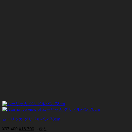
ムーリッカ グリドルパン 78cm
¥
37,400
元
¥
18,700
現
（税込）