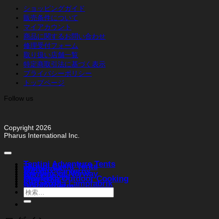
ショッピングガイド
販売条件について
マイアカウント
商品に関するお問い合わせ
修理受付フォーム
取り扱い店舗一覧
特定商取引法に基づく表示
プライバシーポリシー
トップページ
Follow us
Copyright 2026
Pharus International Inc.
Tentipi Adventure Tents
Tentipi Event Tents
Weltevree
Vapalux Lanterns
Bergans of Norway
Ally Canoes
Muurikka Outdoor Cooking
FIBI Style
Karlskrona Lampfabrik
Stabilotherm
検
索
対
象: