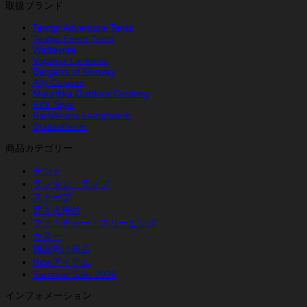
取扱ブランド
の
在
価
の
Tentipi Adventure Tents
格
価
Tentipi Event Tents
は
格
Weltevree
¥37,400
は
Vapalux Lanterns
で
¥18,700
Bergans of Norway
し
で
Ally Canoes
Muurikka Outdoor Cooking
た。
す。
FIBI Style
Karlskrona Lampfabrik
Stabilotherm
商品カテゴリー
テント
ランタン・ランプ
ストーブ
焚き火用品
ファニチャー・スリーピング
カヌー
施設向け商品
Newアイテム
Summer Sale 2026
インフォメーション