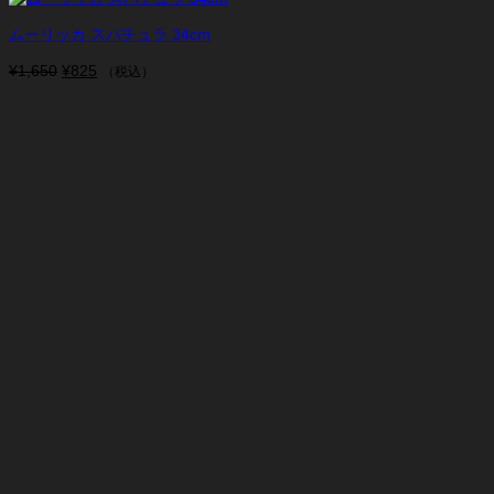
ムーリッカ スパチュラ 34cm
¥
1,650
元
¥
825
現
（税込）
の
在
価
の
格
価
は
格
¥1,650
は
で
¥825
し
で
た。
す。