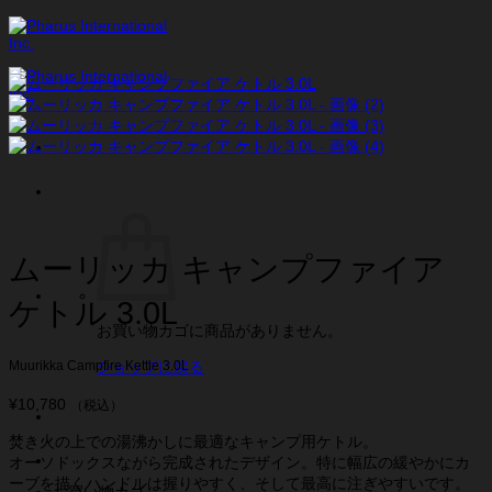
Skip
to
content
ムーリッカ キャンプファイア
ケトル 3.0L
お買い物カゴに商品がありません。
ショップに戻る
Muurikka Campfire Kettle 3.0L
¥
10,780
（税込）
焚き火の上での湯沸かしに最適なキャンプ用ケトル。
オーソドックスながら完成されたデザイン。特に幅広の緩やかにカ
ーブを描くハンドルは握りやすく、そして最高に注ぎやすいです。
お買い物カゴ