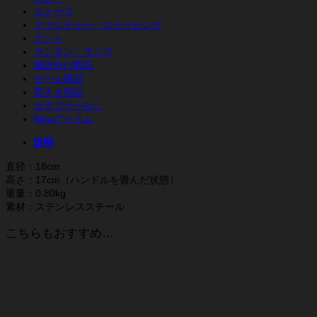
ケ
ストーブ
ト
ファニチャー・スリーピング
ル
テント
3.0L
ランタン・ランプ
個
施設向け商品
セール商品
焚き火用品
カテゴリーなし
Newアイテム
説明
直径：18cm
高さ：17cm（ハンドルを畳んだ状態）
重量：0.80kg
素材：ステンレススチール
こちらもおすすめ…