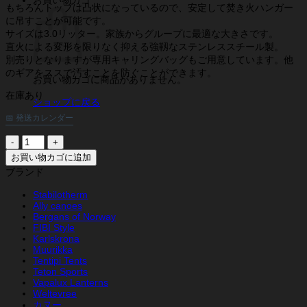
もちろんトップは凸状になっているので、安定して焚き火ハンガー
に吊すことが可能です。
サイズは3.0リッター。家族からグループに最適な大きさです。
直火による変形を限りなく抑える強靱なステンレススチール製。
別売りとなりますが専用キャリングバッグもご用意しています。他
のギアをススで汚すことを防ぐことができます。
お買い物カゴに商品がありません。
在庫あり
ショップに戻る
📅 発送カレンダー
ム
ー
お買い物カゴに追加
リ
ブランド
ッ
カ
Stabilotherm
Ally canoes
キ
Bergans of Norway
ャ
FIBI Style
ン
Karlskrona
プ
Muurikka
フ
Tentipi Tents
ァ
Teton Sports
Vapalux Lanterns
イ
Weltevree
ア
カヌー