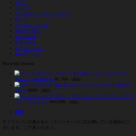
カヌー
イ
ストーブ
パ
ファニチャー・スリーピング
ン
テント
21cm
ランタン・ランプ
個
施設向け商品
セール商品
焚き火用品
カテゴリーなし
Newアイテム
Recently Viewed
カールスクローナ
チムニー 34/130mm
¥
1,760
（税込）
カールスクローナ 替え芯
35mm
¥
660
（税込）
フィビーストーブ ア
ウトドアクッカー
¥
44,000
（税込）
説明
※フライパンの角があたってパッケージに穴が開いている場合がご
ざいます。ご了承ください。