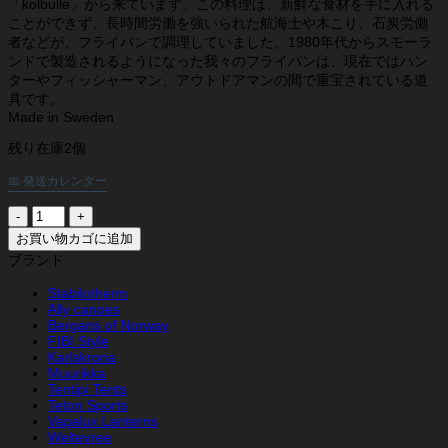
「kolbulle」から来ています。この料理は、新鮮な食材を手に入れる
ことができず、長時間労働を強いられた航海士や木こり、石炭労働
者などが、フライパンで調理していました。1980年代からスモーラ
ンドで製造されるようになった我々のフライパンは、現在ではハン
ターやフィッシャーマン、アウトドアマンの間で重宝されている道
具です。
Made in Sweden
残り在庫2個
📅 発送カレンダー
ス
タ
お買い物カゴに追加
ビ
ブランド
ロ
テ
Stabilotherm
Ally canoes
ル
Bergans of Norway
ム
FIBI Style
ハ
Karlskrona
ン
Muurikka
タ
Tentipi Tents
ー
Teton Sports
Vapalux Lanterns
フ
Weltevree
ラ