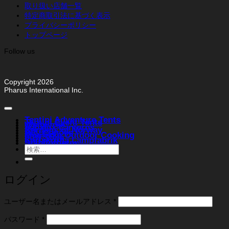
取り扱い店舗一覧
特定商取引法に基づく表示
プライバシーポリシー
トップページ
Follow us
Copyright 2026
Pharus International Inc.
Tentipi Adventure Tents
Tentipi Event Tents
Weltevree
Vapalux Lanterns
Bergans of Norway
Ally Canoes
Muurikka Outdoor Cooking
FIBI Style
Karlskrona Lampfabrik
Stabilotherm
検
索
対
象:
ログイン
必
ユーザー名またはメールアドレス
*
須
必
パスワード
*
須