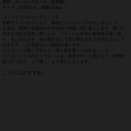
素材：カーボンスチール（炭素鋼）
サイズ：直径21cm、重量0.63kg
【フライパンのシーズニング】
食材がくっつかないよう、最初にシーズニングを行いましょう。
まずは、表面の保護油を中性洗剤で綺麗に洗い落とします。乾いた
タオルで拭き完全に乾いたら、フライパン全体に食用油を薄く塗
り、火にかけます。油が煙を出して色が変わるまでそのままにして
おきます。この手順を3～5回繰り返します。
フライパンが乾いてきたら、薄く油を塗っておきましょう。
シーズニングされたフライパンは、茶色がかった黒になり、時間が
経つにつれて、より濃く、より美しくなります。
こちらもおすすめ…