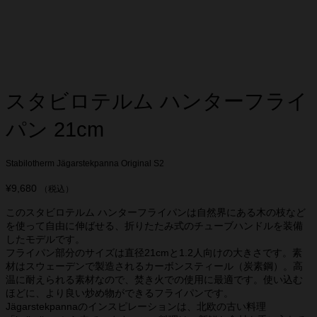
スタビロテルム ハンターフライ
パン 21cm
Stabilotherm Jägarstekpanna Original S2
¥
9,680
（税込）
このスタビロテルム ハンターフライパンは自然界にある木の枝など
を使って自由に伸ばせる、折りたたみ式のチューブハンドルを装備
したモデルです。
フライパン部分のサイズは直径21cmと1.2人向けの大きさです。素
材はスウェーデンで製造されるカーボンスティール（炭素鋼）。高
温に耐えられる素材なので、焚き火での使用に最適です。使い込む
ほどに、より良い炒め物ができるフライパンです。
Jägarstekpannaのインスピレーションは、北欧の古い料理