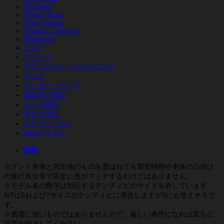
ピ
Muurikka
ー
Tentipi Tents
個
Teton Sports
Vapalux Lanterns
Weltevree
カヌー
ストーブ
ファニチャー・スリーピング
テント
ランタン・ランプ
施設向け商品
セール商品
焚き火用品
カテゴリーなし
Newアイテム
説明
※テント本体と同生地のものを選ばれても製造時期や本体の日焼け
の進行具合等で完全に色がマッチするわけではありません。
※モデル名の数字は対応するテンティピのサイズを表しています。
5/7は5および7サイズのテンティピに適合しますが9にも使えそうで
す。
※風雪に強いものではありませんので、厳しい条件になれば直ちに
設営を中止してください。