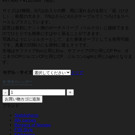
¥
37,400
–
¥
110,000
価
（税込）
格
サイズは2種類。5/7は出入りの際、雨に濡れるのを防ぐ「庇（ひさ
帯:
し）」程度の大きさ、7/9はさらに4人がテーブルでくつろげるスペ
¥37,400
ースもプラスしています。
–
¥110,000
設営は最初にテント側のポーチスリーブ（ベルクロ）に接続できる
のでひとりでも簡単にすばやく張ることができます。
写真のようにシェルターとして、また単体タープとしても使用可能
です。真夏の日除けにも便利に使えそうです。
生地はサファイアEcoと同じEco、サファイアCPと同じCP Pro、オ
ニキスCP/ジルコンCPと同じCP、ジルコンLightと同じLightとなりま
す。
モデル・サイズ
クリア
📅 発送カレンダー
テ
ン
お買い物カゴに追加
テ
ブランド
ィ
ピ
Stabilotherm
Ally canoes
キ
Bergans of Norway
ャ
FIBI Style
ノ
Karlskrona