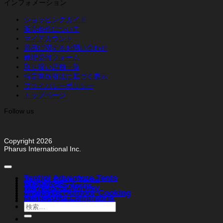
インフォメーション
ショッピングガイド
販売条件について
マイアカウント
商品に関するお問い合わせ
修理受付フォーム
取り扱い店舗一覧
特定商取引法に基づく表示
プライバシーポリシー
トップページ
Follow us
Copyright 2026
Pharus International Inc.
Tentipi Adventure Tents
Tentipi Event Tents
Weltevree
Vapalux Lanterns
Bergans of Norway
Ally Canoes
Muurikka Outdoor Cooking
FIBI Style
Karlskrona Lampfabrik
Stabilotherm
検
索
対
象: