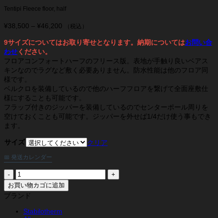
Tentipi Fleece floor, half
¥
38,500
–
¥
46,200
価
（税込）
格
9サイズについてはお取り寄せとなります。納期については
お問い合
帯:
わせ
ください。
¥38,500
フロアコンフォートハーフのフリース版。表地が手触り良いベアス
–
¥46,200
キンなのでラグなど敷く必要ありません。防水性能は他のフロア同
様です。
ベルクロを装備しているので他のハーフフロアを繋げて全面座敷仕
様にすることも可能です。
フラップ付きのジッパーを装備しているのでセンターポール周りを
空けておくことも可能です。ジッパーを外せば1/4だけ使う事もでき
ます。
サイズ
クリア
📅 発送カレンダー
テ
ン
お買い物カゴに追加
テ
ブランド
ィ
ピ
Stabilotherm