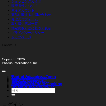
ショッピングガイド
販売条件について
マイアカウント
商品に関するお問い合わせ
修理受付フォーム
取り扱い店舗一覧
特定商取引法に基づく表示
プライバシーポリシー
トップページ
Follow us
Copyright 2026
Pharus International Inc.
Tentipi Adventure Tents
Tentipi Event Tents
Weltevree
Vapalux Lanterns
Bergans of Norway
Ally Canoes
Muurikka Outdoor Cooking
FIBI Style
Karlskrona Lampfabrik
Stabilotherm
検
索
対
象:
ログイン