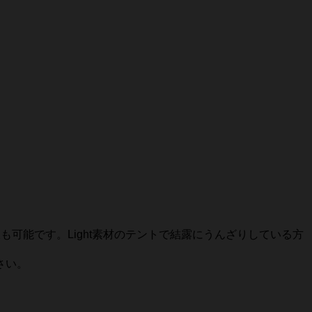
可能です。Light素材のテントで結露にうんざりしている方
さい。