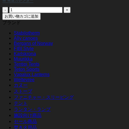
📅 発送カレンダー
テ
ン
お買い物カゴに追加
テ
ブランド
ィ
Stabilotherm
ピ
Ally canoes
イ
Bergans of Norway
ン
FIBI Style
ナ
Karlskrona
ー
Muurikka
テ
Tentipi Tents
Teton Sports
ン
Vapalux Lanterns
ト
Weltevree
ハ
カヌー
ー
ストーブ
フ
ファニチャー・スリーピング
個
テント
ランタン・ランプ
施設向け商品
セール商品
焚き火用品