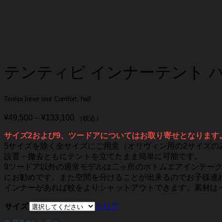
テンティピ インナーテント 
Tentipi Inner tent Comfort, half
¥
49,500
–
¥
133,100
価
（税込）
格
サイズ2および9、ツードアについてはお取り寄せとなります
帯:
5サイズを除く全サイズにご用意（オリヴィン用の2サイズの
¥49,500
設置・撤去ともにテントを立てたまま簡単に可能です。
–
¥133,100
9ツードア以外の通常モデルは二ヶ所のボトムエアインテーク
にお勧めです。また空間を分けることが出来るのでお子様連
インナーがあれば蚊をよりシャットアウトできます。素材は
サイズ
クリア