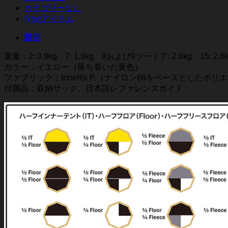
カテゴリーなし
Newアイテム
説明
重量：2: 0.9kg 7: 1.9kg 9および9ツードア: 2.6kg 15: 2.8
カラー：イエロー（落ち着いた黄色）
ファブリック：Innerlix P.（ナイロン66をベースとしたポ
付属品：収納サック、日本語レファレンスガイド