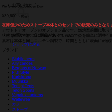
お買い物カゴ
Weltevree Outdooroven Door
¥
39,600
（税込）
在庫僅少のためストーブ本体とのセットでの販売のみとなり
アウトドアオーブンのオプション品です。燃焼室前面に取り
お買い物カゴに商品がありません。
状態を確認でき、吸気弁がついているので炎を簡単に調整可
素材は本体と同じコルテン鋼製で、時間とともに表面に耐候
ショップに戻る
ブランド
Stabilotherm
Ally canoes
Bergans of Norway
FIBI Style
Karlskrona
Muurikka
Tentipi Tents
Teton Sports
Vapalux Lanterns
Weltevree
カヌー
ストーブ