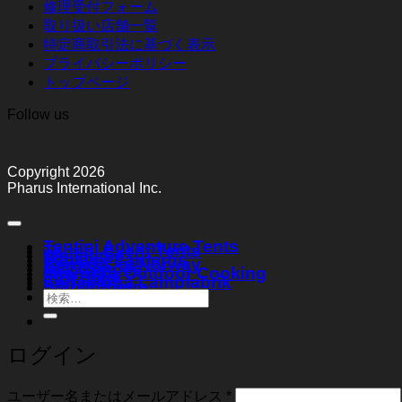
修理受付フォーム
取り扱い店舗一覧
特定商取引法に基づく表示
プライバシーポリシー
トップページ
Follow us
Copyright 2026
Pharus International Inc.
Tentipi Adventure Tents
Tentipi Event Tents
Weltevree
Vapalux Lanterns
Bergans of Norway
Ally Canoes
Muurikka Outdoor Cooking
FIBI Style
Karlskrona Lampfabrik
Stabilotherm
検
索
対
象:
ログイン
必
ユーザー名またはメールアドレス
*