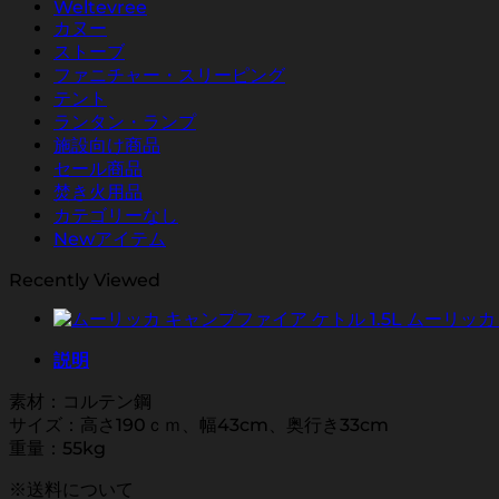
オ
Weltevree
ー
カヌー
ブ
ストーブ
ン
ファニチャー・スリーピング
個
テント
ランタン・ランプ
施設向け商品
セール商品
焚き火用品
カテゴリーなし
Newアイテム
Recently Viewed
ムーリッカ 
説明
素材：コルテン鋼
サイズ：高さ190ｃｍ、幅43cm、奥行き33cm
重量：55kg
※送料について