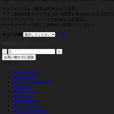
チムニーカウル（煙突を雨水から守る蓋）
ドア（燃焼効率アップできるので調理を重点的にされる方に
ピッツアショベル（ピッツア好きなら必需品）
サーモメーター（同じく効率的に調理したい方に）
セット内容
クリア
📅 発送カレンダー
ウ
ェ
お買い物カゴに追加
ル
ブランド
テ
Stabilotherm
フ
Ally canoes
レ
Bergans of Norway
ー
FIBI Style
ア
Karlskrona
ウ
Muurikka
ト
Tentipi Tents
ド
Teton Sports
ア
Vapalux Lanterns