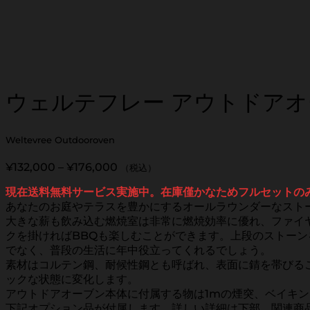
ウェルテフレー アウトドア
Weltevree Outdooroven
価
¥
132,000
–
¥
176,000
（税込）
格
現在送料無料サービス実施中。在庫僅かなためフルセットの
帯:
あなたのお庭やテラスを豊かにするオールラウンダーなスト
¥132,000
大きな薪も飲み込む燃焼室は非常に燃焼効率に優れ、ファイ
–
クを掛ければBBQも楽しむことができます。上段のストー
¥176,000
でなく、普段の生活に年中役立ってくれるでしょう。
素材はコルテン鋼、耐候性鋼とも呼ばれ、表面に錆を帯びる
ックな状態に変化します。
アウトドアオーブン本体に付属する物は1mの煙突、ベイキ
下記オプション品が付属します。詳しい詳細は下部、関連商