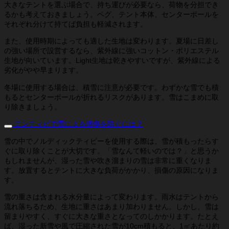
大きなテントを選ぶ場合で、持ち運びが必要なら、荷物を分担でき
るかも考えておきましょう。ペグ、テント本体、センターポールを
それぞれ分けて持てば負担も軽減されます。
また、使用時期によっても適した生地は変わります。夏場に日差し
の強い場所で設営するなら、紫外線に強いコットン・ポリエステル
生地が向いています。Light生地は乾きやすいですが、紫外線による
劣化がやや早まります。
冬場に使用する場合は、積雪に注意が必要です。わずかな雪でも積
もるとセンターポールが折れるリスクがあります。雪はこまめに取
り除きましょう。
テンティピで雪による損傷を防ぐには？
雪の中でノルディックティピーを使用する際は、雪が積もったらす
ぐに取り除くことが大切です。「雪なんて軽いのでは？」と思うか
もしれませんが、湿った雪や吹き溜まりの雪は非常に重くなりま
す。放置するとテントに大きな負荷がかかり、損傷の原因になりま
す。
雪の重さは含まれる水分量によって変わります。雨水はテントから
流れ落ちるため、生地に重さはあまり加わりません。しかし、雪は
留まりやすく、すぐに大きな重さとなってのしかかります。たとえ
ば、湿った新雪や風で圧縮された雪が10cm積もると、1㎡あたり約