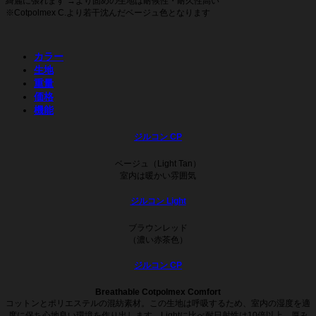
綺麗に張れます →より固めの生地は耐候性・耐久性高い
※Cotpolmex C.より若干沈んだベージュ色となります
カラー
生地
重量
価格
機能
ジルコン CP
ベージュ（Light Tan）
室内は暖かい雰囲気
ジルコン Light
ブラウンレッド
（濃い赤茶色）
ジルコン CP
Breathable Cotpolmex Comfort
コットンとポリエステルの混紡素材。この生地は呼吸するため、室内の湿度を適
度に保ち心地良い環境を作り出します。Lightに比べ耐日射性は10倍以上。厚み