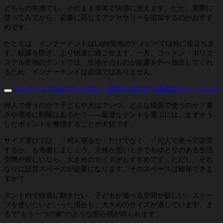
どちらの生地でも、そのまま単体で快適に使えます。ただ、実際に
使ってみてから、必要に応じてアクセサリーを追加するのがおすす
めです。
たとえば、インナーテントはLight生地のティピーでは特に役立ちま
す。結露を防ぎ、より快適に過ごせます。一方、コットン・ポリエ
ステル生地のテントでは、生地そのものが結露を外へ放出してくれ
るため、インナーテントは必須ではありません。
テンティピの選び方 その2 ― 目的に合わせた最適なテントとは？
何人で使うのか？子どもや犬は？いつ、どんな場面で使うのか？重
さや価格に制限はあるか？――最適なテントを選ぶには、まずそう
したポイントを整理することが大切です。
サイズ選びでは、「何人寝るか」だけでなく、「何人で座って談笑
するか」も考慮しましょう。天候が悪いときでもゆとりのある生活
空間が欲しいなら、大きめのサイズがおすすめです。ただし、それ
なりに設営スペースが必要になります。そのスペースは確保できま
すか？
テント内で快適に動きたい、子どもが遊べる空間が欲しい、ストー
ブを使いたいといった場合も、大きめのサイズが適しています。ま
るで“もう一つの家”のような安心感が得られます。