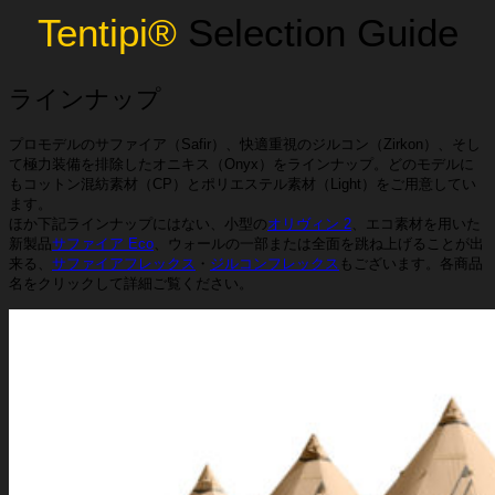
Tentipi®
Selection Guide
ラインナップ
プロモデルのサファイア（Safir）、快適重視のジルコン（Zirkon）、そし
て極力装備を排除したオニキス（Onyx）をラインナップ。どのモデルに
もコットン混紡素材（CP）とポリエステル素材（Light）をご用意してい
ます。
ほか下記ラインナップにはない、小型の
オリヴィン 2
、エコ素材を用いた
新製品
サファイア Eco
、ウォールの一部または全面を跳ね上げることが出
来る、
サファイアフレックス
・
ジルコンフレックス
もございます。各商品
名をクリックして詳細ご覧ください。