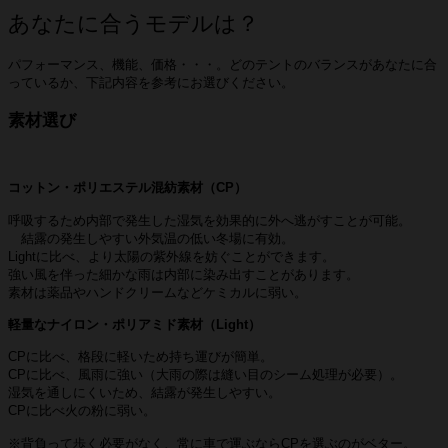
あなたに合うモデルは？
パフォーマンス、機能、価格・・・。どのテントのバランスがあなたに合
っているか、下記内容を参考にお選びください。
素材選び
コットン・ポリエステル混紡素材（CP）
呼吸するため内部で発生した湿気を効果的に外へ逃がすことが可能。
結露の発生しやすい外気温の低い冬場に有効。
Lightに比べ、より太陽の紫外線を妨ぐことができます。
強い風を伴った細かな雨は内部に染み出すことがあります。
素材は薬品やハンドクリームなどケミカルに弱い。
軽量なナイロン・ポリアミド素材（Light）
CPに比べ、格段に軽いため持ち運びが簡単。
CPに比べ、風雨に強い（大雨の際は縫い目のシーム処理が必要）。
湿気を通しにくいため、結露が発生しやすい。
CPに比べ火の粉に弱い。
※背負って歩く必要がなく、常に車で運ぶならCPを選ぶのがベター。