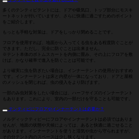
多くのテンティピテントには、ドアや吸気口、トップ部分にモスキ
ートネットが付いていますが、さらに快適に過ごすためのポイント
をご紹介します。
もっとも手軽な対策は、ドアをしっかり閉めることです。
フロアを使用すれば、地面から入ってくる虫をある程度防ぐことが
できます。ただし、完全に防ぐことは出来ません。
※テント本体のボトムスカートを内側に畳み、その上にフロアを敷
けば、かなり確率で進入を防ぐことは可能です。
より確実に虫を防ぎたい場合は、インナーテントの使用がおすすめ
です。インナーテントは床と内壁が一体になっており、ドアと屋根
のメッシュを閉じれば、虫の侵入をより防げます。
一部のみ虫対策をしたい場合には、ハーフサイズのインナーテント
もあります。これにより、室内の一部だけを守ることも可能です。
テンティピにフロアやインナーテントは必要か？
ノルディックティピーにフロアやインナーテントは必須ではありま
せんが、地面の状態や天候によっては、あると快適に過ごせること
があります。インナーテントを使うと湿気や虫から守られますが、
その分テント内のスペースは少し狭くなります。