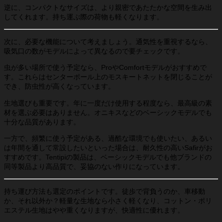
逆に、コンパクトなサイズは、より親密であたたかな空間を生み出
してくれます。持ち運ぶ際の荷物も軽くなります。
次に、必要な機能について考えましょう。通気性を重視するなら、
吸気口の数がモデルによって異なるので要チェックです。
虫が多い場所で使う予定なら、ProやComfortモデルがおすすめで
す。これらはセンターポール上のモスキートネットを閉じることが
でき、防虫性が高くなっています。
生地選びも重要です。年に一度だけ使用する程度なら、最高級の素
材を選ぶ必要はありません。オニキスなどのベーシックモデルでも
十分な品質があります。
一方で、頻繁に使う予定がある、過酷な環境でも使いたい、あるい
は年間を通して常設したいといった場合は、耐久性の高いSafirがお
すすめです。Tentipiの製品は、ベーシックモデルでも他ブランドの
同等製品より高品質で、妥協のない作りになっています。
持ち運び方法も選定のポイントです。徒歩で背負うのか、車移動
か、それ以外か？軽量な生地なら小さく軽くなり、コットン・ポリ
エステル生地はやや重くなりますが、快適性に優れます。