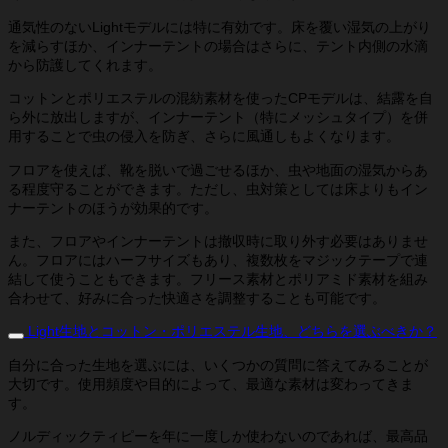
通気性のないLightモデルには特に有効です。床を覆い湿気の上がり
を減らすほか、インナーテントの場合はさらに、テント内側の水滴
から防護してくれます。
コットンとポリエステルの混紡素材を使ったCPモデルは、結露を自
ら外に放出しますが、インナーテント（特にメッシュタイプ）を併
用することで虫の侵入を防ぎ、さらに風通しもよくなります。
フロアを使えば、靴を脱いで過ごせるほか、虫や地面の湿気からあ
る程度守ることができます。ただし、虫対策としては床よりもイン
ナーテントのほうが効果的です。
また、フロアやインナーテントは撤収時に取り外す必要はありませ
ん。フロアにはハーフサイズもあり、複数枚をマジックテープで連
結して使うこともできます。フリース素材とポリアミド素材を組み
合わせて、好みに合った快適さを調整することも可能です。
Light生地とコットン・ポリエステル生地、どちらを選ぶべきか？
自分に合った生地を選ぶには、いくつかの質問に答えてみることが
大切です。使用頻度や目的によって、最適な素材は変わってきま
す。
ノルディックティピーを年に一度しか使わないのであれば、最高品