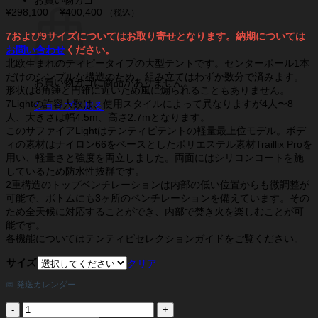
¥
298,100
–
¥
400,400
価
（税込）
格
7および9サイズについてはお取り寄せとなります。納期については
帯:
お問い合わせ
ください。
¥298,100
北欧生まれのティピータイプの大型テントです。センターポール1本
–
¥400,400
だけのシンプルな構造のため、組み立てはわずか数分で済みます。
お買い物カゴに商品がありません。
形状は8角錘と円錐に近いため風に煽られることもありません。
7Lightの許容人数は、使用スタイルによって異なりますが4人〜8
ショップに戻る
人、大きさは幅4.5m、高さ2.7mとなります。
このサファイアLightはテンティピテントの軽量最上位モデル。ボデ
ィの素材はナイロン66をベースとしたポリエステル素材Traillix Proを
用い、軽量さと強度を両立しました。両面にはシリコンコートを施
しているため防水性抜群です。
2重構造のトップベンチレーションは内部の低い位置からも微調整が
可能で、ボトムにも3ヶ所のベンチレーションを備えています。その
ため全天候に対応することができ、内部で焚き火を楽しむことが可
能です。
各機能についてはテンティピセレクションガイドをご覧ください。
サイズ
クリア
📅 発送カレンダー
テ