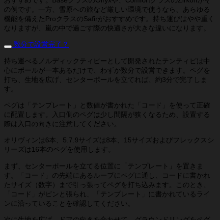
の例です。一方、雪原への旅など厳しい環境で使うなら、あらゆる
機能を備えたProクラスのSafirがおすすめです。持ち運びはやや重く
なりますが、嵐の中で過ごす際の快適さが大きな違いになります。
数分で設営完了？
持ち運べるノルディックティピーとして開発されたテンティピは中
心にポールが一本あるだけで、わずか数分で設営できます。ペグを
打ち、生地を広げ、センターポールを立てれば、約3分で完了しま
す。
ペグは「テンプレート」と数値が書かれた「コード」を使って正確
に配置します。入口側のペグは少し間隔が狭くなるため、設置する
際は入口の向きに注意してください。
オリヴィンは6本、5.7.9サイズは8本、15サイズおよびフレックスシ
リーズは16本のペグを使用します。
まず、センターポールを立てる位置に「テンプレート」を置きま
す。「コード」の先端にあるループにペグに通し、コードに書かれ
たサイズ（数字）まで引っ張ってペグを打ち込みます。このとき、
「コード」がピンと張られ、「テンプレート」に書かれているライ
ンに沿っていることを確認してください。
次に生地を広げ、ドアの向きを合わせて、グラウンドリングをペグ