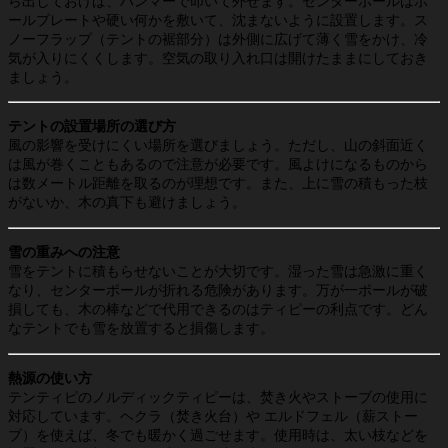
ら出しておけば、ハンマーで叩いて外せます。センターポールはポ
ールプレートや硬い何かを敷いて、沈まないように設置します。ス
ノーフラップ（テントの裾部分）は外側に広げて薄く雪をかけ、冷
気が入りにくくします。空気の取り入れ口は開けたままにしておき
ましょう。
テントの設置場所の選び方
風の影響を受けにくい場所を選びましょう。ただし、山の斜面近く
は風が巻くこともあるので注意が必要です。風よけになるものから
は数メートル距離を取るのが理想です。また、上に雪の積もった枝
がないか、木の真下も避けましょう。
雪の重みへの注意
雪をテントに積もらせないことが大切です。湿った雪は急激に重く
なり、センターポールが折れる危険があります。万が一ポールが破
損しても、木の棒などで代用できるのはティピーの利点です。どん
なテントでも雪を放置すると損傷します。
熱源の使い方
テンティピのノルディックティピーは、焚き火やストーブの使用に
対応しています。ヘクラ（焚き火台）や エルドフェル（薪ストー
ブ）を使えば、冬でも暖かく過ごせます。使用時は、太い枝などを