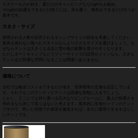
※カラーものが好き、夏だけのキャンピングならLightもお勧め。
※Lightの結露をできるだけ防ぐには、床を覆う、換気をできるだけ行うが
基本です。
大きさ・サイズ
使用される人数や設営されるキャンプサイトの状況を考慮してください。
家具を使わない地べたスタイルならより小さなサイズを選びましょう。な
ぜならテントは大きくなるほど雪や風の影響を受けやすくなります。
ただしオートキャンプなどでフリーサイトでの設営がメインなら、大きな
テントほど快適な空間になることは間違いありません。
価格について
当社では輸送コストをできるだけ省き、世界標準の定価を設定していま
す。それでもこのテンティピテントは高価な部類に入るでしょう。
しかし、どこにでも持ち運べる広大なリビングルームに、最上の快適さを
求めるなら決して高くはないと考えます。基本的に生地がメインのテント
ですので、乾いた状態での保管を徹底すれば、永久に愛用できるすばらし
いテントです。