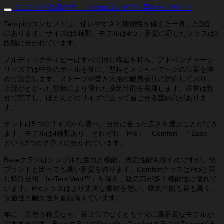
テンティピの選び方 ― Tentipiコンセプト早わかりガイド
Tentipiのコンセプトは、使いやすさと機能性を備えた一貫した設計
にあります。サイズは5種類、モデルは4つ、品質に応じたクラスは3
段階に分かれています。
ノルディックティピーはすべて同じ構造を持ち、アドベンチャーシ
リーズでは中央のポールを軸に、型枠とメジャーでペグの位置を決
めて設営します。ストーブや焚き火用の暖房器具に対応しており、
上部がとがった形状により優れた換気性能を発揮します。設営は数
分で完了し、ほとんどのサイズで立って過ごせる室内高がありま
す。
テントは5つのサイズから選べ、自分に合った広さを選ぶことができ
ます。モデルは4種類あり、それぞれ「Pro」「Comfort」「Base」
という3つのクラスに分かれています。
Baseクラスはシンプルな生地と機能、換気性能も控えめですが、他
ブランドと比べても高い品質を誇ります。ComfortクラスはProと同
じ特許技術「In-Tent Vent™」を備え、吸気口が多く機能性に優れて
います。Proクラスはより丈夫な素材を使い、吸気性能も最も高く、
快適性と耐久性を兼ね備えています。
年に一度使う程度なら、最上位でなくとも十分に高品質なモデルが
おすすめです。BaseクラスのOnyxや、ComfortクラスのZirkonがそ