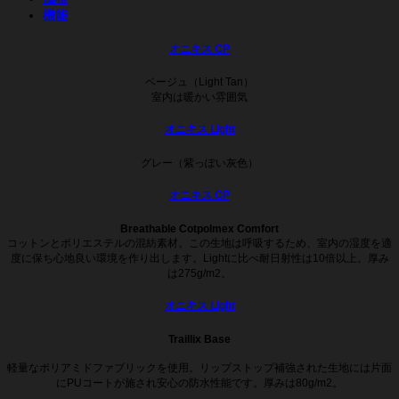
機能
オニキス CP
ベージュ（Light Tan）
室内は暖かい雰囲気
オニキス Light
グレー（紫っぽい灰色）
オニキス CP
Breathable Cotpolmex Comfort
コットンとポリエステルの混紡素材。この生地は呼吸するため、室内の湿度を適
度に保ち心地良い環境を作り出します。Lightに比べ耐日射性は10倍以上。厚み
は275g/m2。
オニキス Light
Traillix Base
軽量なポリアミドファブリックを使用。リップストップ補強された生地には片面
にPUコートが施され安心の防水性能です。厚みは80g/m2。