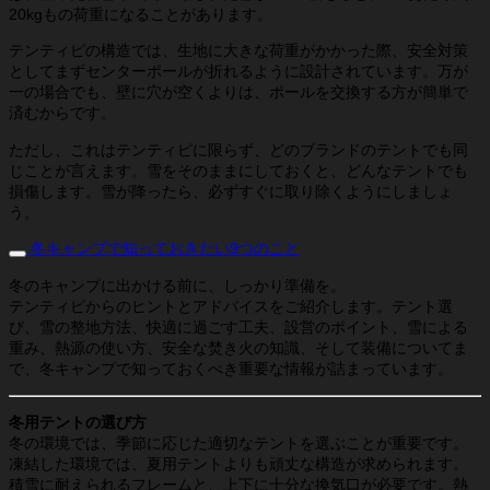
20kgもの荷重になることがあります。
テンティピの構造では、生地に大きな荷重がかかった際、安全対策
としてまずセンターポールが折れるように設計されています。万が
一の場合でも、壁に穴が空くよりは、ポールを交換する方が簡単で
済むからです。
ただし、これはテンティピに限らず、どのブランドのテントでも同
じことが言えます。雪をそのままにしておくと、どんなテントでも
損傷します。雪が降ったら、必ずすぐに取り除くようにしましょ
う。
冬キャンプで知っておきたい9つのこと
冬のキャンプに出かける前に、しっかり準備を。
テンティピからのヒントとアドバイスをご紹介します。テント選
び、雪の整地方法、快適に過ごす工夫、設営のポイント、雪による
重み、熱源の使い方、安全な焚き火の知識、そして装備についてま
で、冬キャンプで知っておくべき重要な情報が詰まっています。
冬用テントの選び方
冬の環境では、季節に応じた適切なテントを選ぶことが重要です。
凍結した環境では、夏用テントよりも頑丈な構造が求められます。
積雪に耐えられるフレームと、上下に十分な換気口が必要です。熱