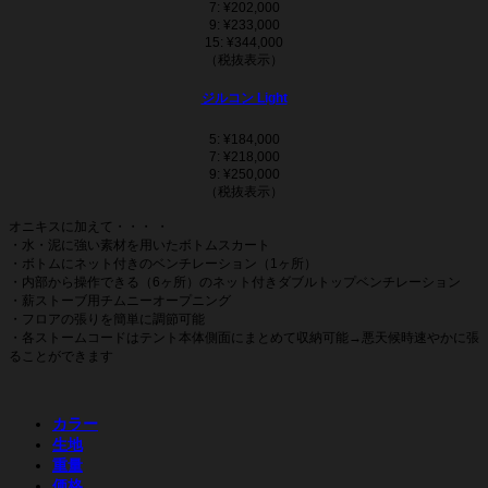
7: ¥202,000
9: ¥233,000
15: ¥344,000
（税抜表示）
ジルコン Light
5: ¥184,000
7: ¥218,000
9: ¥250,000
（税抜表示）
オニキスに加えて・・・ ・
・水・泥に強い素材を用いたボトムスカート
・ボトムにネット付きのベンチレーション（1ヶ所）
・内部から操作できる（6ヶ所）のネット付きダブルトップベンチレーション
・薪ストーブ用チムニーオープニング
・フロアの張りを簡単に調節可能
・各ストームコードはテント本体側面にまとめて収納可能→悪天候時速やかに張
ることができます
カラー
生地
重量
価格